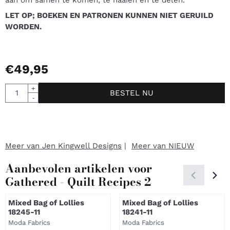
aan om samen te komen, te naaien en te delen.
LET OP; BOEKEN EN PATRONEN KUNNEN NIET GERUILD
WORDEN.
€
49,95
Aantal
+
BESTEL NU
-
Meer van Jen Kingwell Designs
|
Meer van NIEUW
Aanbevolen artikelen voor
Gathered - Quilt Recipes 2
Mixed Bag of Lollies
Mixed Bag of Lollies
18245-11
18241-11
Merk:
Merk:
Moda Fabrics
Moda Fabrics