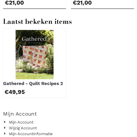
Prijs: 21,00
Prijs: 21,00
€21,00
€21,00
Laatst bekeken items
Gathered - Quilt Recipes 2
€
49,95
Mijn Account
Mijn Account
Wijzig Account
Mijn Accountinformatie