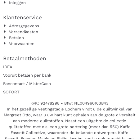
Inloggen
Klantenservice
Adresgegevens
Verzendkosten
Betalen
Voorwaarden
Betaalmethoden
IDEAL
Vooruit betalen per bank
Bancontact / MisterCash
SOFORT
KvK: 92478298 - Btw: NL004960163B43
In het gezellige vestingstadje Lochem vindt u de quiltwinkel van
Margreet Otto, waar u uw hart kunt ophalen aan de grote diversiteit
aan moderne quiltstoffen. Naast een uitgebreide collectie
quiltstoffen met o.a. een grote sortering (meer dan 550) Kaffe
Fassett Collective, waaronder de bekende ontwerpers Kaffe
Fassett, Brandon Mably en Philip Jacobs, kunt u ook terecht bij ons