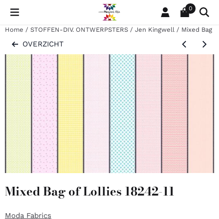
Cookievoorkeuren zijn momenteel gesloten.
0
Home
/
STOFFEN-DIV. ONTWERPSTERS
/
Jen Kingwell
/
Mixed Bag of
OVERZICHT
Mixed Bag of Lollies 18242-11
Moda Fabrics