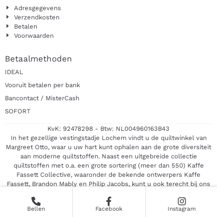
Adresgegevens
Verzendkosten
Betalen
Voorwaarden
Betaalmethoden
IDEAL
Vooruit betalen per bank
Bancontact / MisterCash
SOFORT
KvK: 92478298 - Btw: NL004960163B43
In het gezellige vestingstadje Lochem vindt u de quiltwinkel van
Margreet Otto, waar u uw hart kunt ophalen aan de grote diversiteit
aan moderne quiltstoffen. Naast een uitgebreide collectie
quiltstoffen met o.a. een grote sortering (meer dan 550) Kaffe
Fassett Collective, waaronder de bekende ontwerpers Kaffe
Fassett, Brandon Mably en Philip Jacobs, kunt u ook terecht bij ons
voor alle toebehoren, maar vooral een deskundig advies. Kortom,
zeker een bezoekje waard.
Bellen
Facebook
Instagram
©2026 | Quiltwinkel Margreet Otto | KvK 92478298