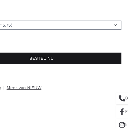
BESTEL NU
y
|
Meer van NIEUW
B
F
I