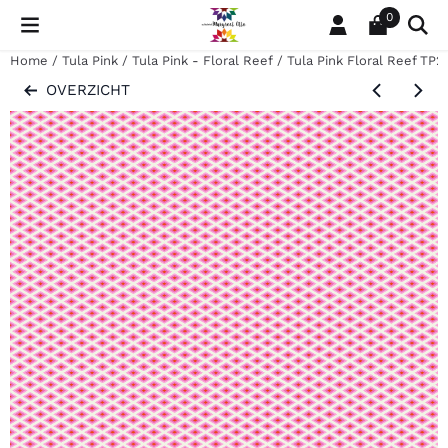
Cookievoorkeuren zijn momenteel gesloten.
0
Home
/
Tula Pink
/
Tula Pink - Floral Reef
/
Tula Pink Floral Reef TP2
OVERZICHT