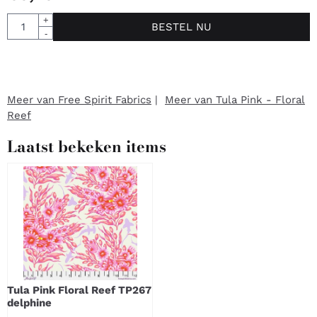
Aantal
+
BESTEL NU
-
Meer van Free Spirit Fabrics
|
Meer van Tula Pink - Floral
Reef
Laatst bekeken items
Tula Pink Floral Reef TP267
delphine