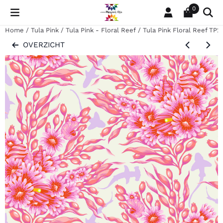
Cookievoorkeuren zijn momenteel gesloten.
0
Home
/
Tula Pink
/
Tula Pink - Floral Reef
/
Tula Pink Floral Reef TP2
OVERZICHT