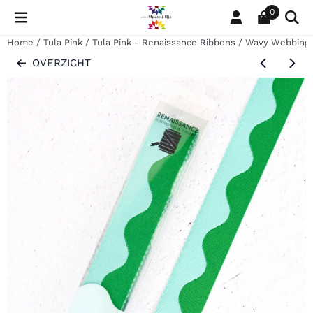
Cookievoorkeuren zijn momenteel gesloten.
0
Home
/
Tula Pink
/
Tula Pink - Renaissance Ribbons
/
Wavy Webbing 
OVERZICHT