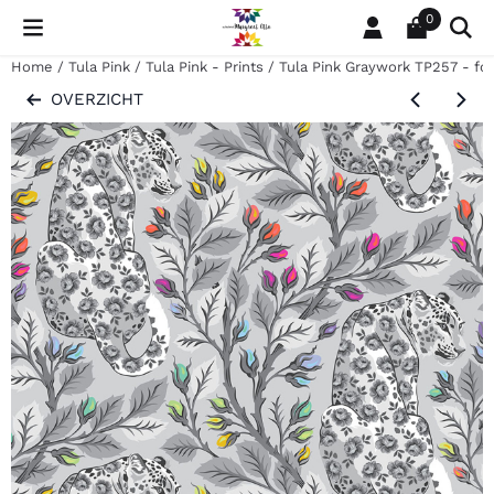
Cookievoorkeuren zijn momenteel gesloten.
0
Home
/
Tula Pink
/
Tula Pink - Prints
/
Tula Pink Graywork TP257 - fo
OVERZICHT