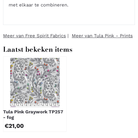
met elkaar te combineren.
Meer van Free Spirit Fabrics
|
Meer van Tula Pink - Prints
Laatst bekeken items
Tula Pink Graywork TP257
- fog
€
21,00