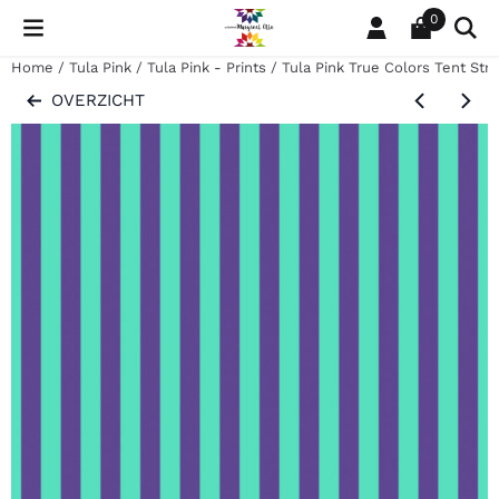
Cookievoorkeuren zijn momenteel gesloten.
0
Home
/
Tula Pink
/
Tula Pink - Prints
/
Tula Pink True Colors Tent Strip
OVERZICHT