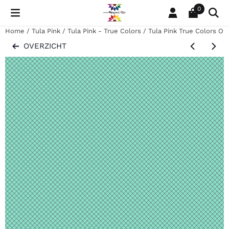
Cookievoorkeuren zijn momenteel gesloten.
0
Home
/
Tula Pink
/
Tula Pink - True Colors
/
Tula Pink True Colors On
OVERZICHT