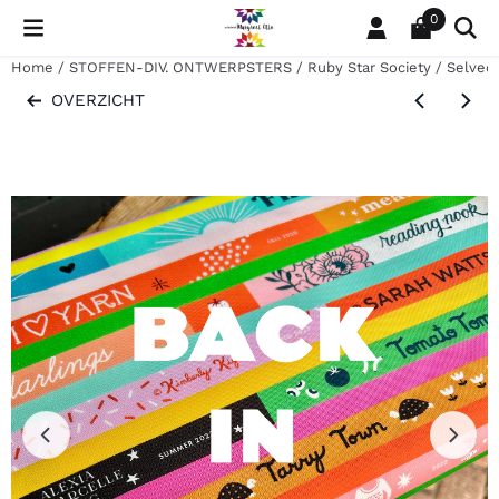
Cookievoorkeuren zijn momenteel gesloten.
0
Home
/
STOFFEN-DIV. ONTWERPSTERS
/
Ruby Star Society
/
Selved
OVERZICHT