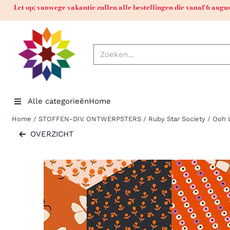
Cookievoorkeuren zijn momenteel gesloten.
Let op; vanwege vakantie zullen alle bestellingen die vanaf 6 aug
Zoeken
Alle categorieën
Home
Home
/
STOFFEN-DIV. ONTWERPSTERS
/
Ruby Star Society
/
Ooh 
OVERZICHT