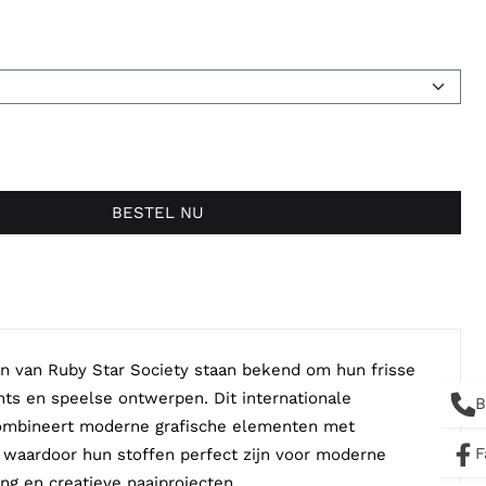
BESTEL NU
n van Ruby Star Society staan bekend om hun frisse
ints en speelse ontwerpen. Dit internationale
B
combineert moderne grafische elementen met
F
 waardoor hun stoffen perfect zijn voor moderne
ing en creatieve naaiprojecten.