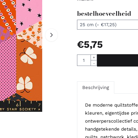
bestelhoeveelheid
€
5,75
Aantal
+
-
Beschrijving
De moderne quiltstoffe
kleuren, eigentijdse pr
ontwerperscollectief 
handgetekende details,
quilts, patchwork, kled