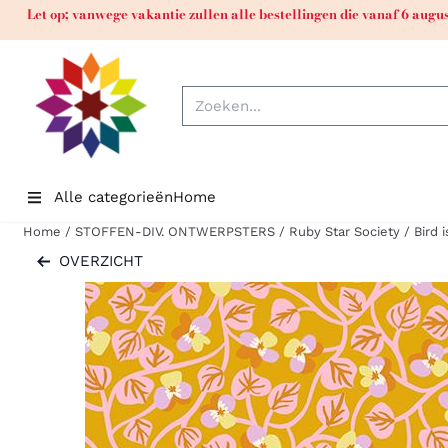
Cookievoorkeuren zijn momenteel gesloten.
Let op; vanwege vakantie zullen alle bestellingen die vanaf 6 aug
Zoeken
Alle categorieën
Home
Home
/
STOFFEN-DIV. ONTWERPSTERS
/
Ruby Star Society
/
Bird 
OVERZICHT