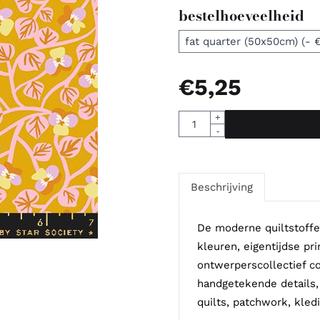
bestelhoeveelheid
€
5,25
Aantal
+
-
Beschrijving
De moderne quiltstoffe
kleuren, eigentijdse pr
ontwerperscollectief 
handgetekende details,
quilts, patchwork, kled