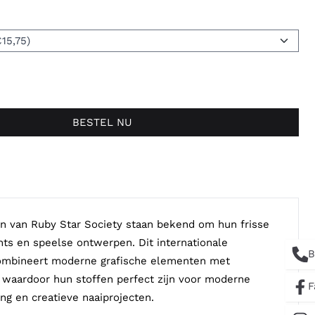
BESTEL NU
n van Ruby Star Society staan bekend om hun frisse
ints en speelse ontwerpen. Dit internationale
B
combineert moderne grafische elementen met
 waardoor hun stoffen perfect zijn voor moderne
F
ing en creatieve naaiprojecten.