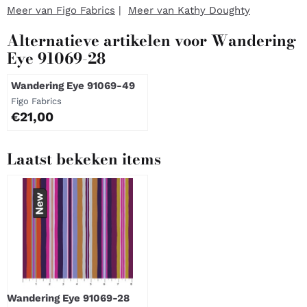
Meer van Figo Fabrics
|
Meer van Kathy Doughty
Alternatieve artikelen voor
Wandering
Eye 91069-28
Wandering Eye 91069-49
Merk:
Figo Fabrics
Prijs: 21,00
€21,00
Laatst bekeken items
Wandering Eye 91069-28