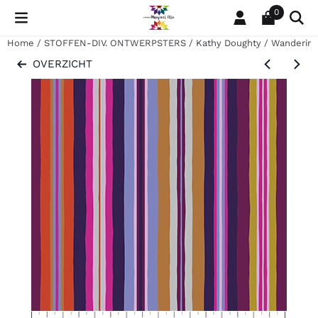
Cookievoorkeuren zijn momenteel gesloten.
0
Home
/
STOFFEN-DIV. ONTWERPSTERS
/
Kathy Doughty
/
Wandering
OVERZICHT