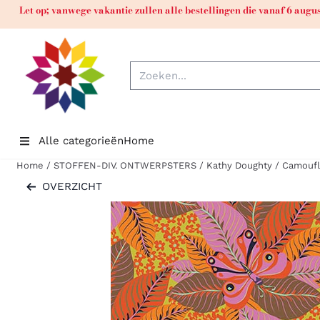
Cookievoorkeuren zijn momenteel gesloten.
Let op; vanwege vakantie zullen alle bestellingen die vanaf 6 aug
Zoeken
Alle categorieën
Home
Home
/
STOFFEN-DIV. ONTWERPSTERS
/
Kathy Doughty
/
Camoufl
OVERZICHT