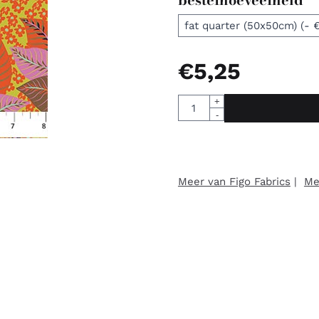
€
5,25
Aantal
+
-
Meer van Figo Fabrics
|
Me