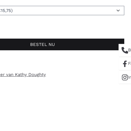
BESTEL NU
B
F
er van Kathy Doughty
I