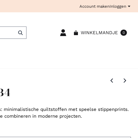
Account maken
Inloggen
WINKELMANDJE
0
 B4
: minimalistische quiltstoffen met speelse stippenprints.
te combineren in moderne projecten.