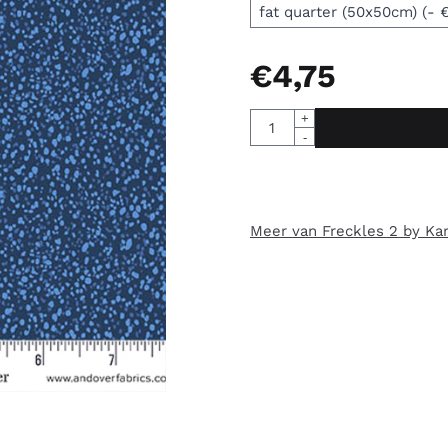
€
4,75
Aantal
+
-
Meer van Freckles 2 by Kar