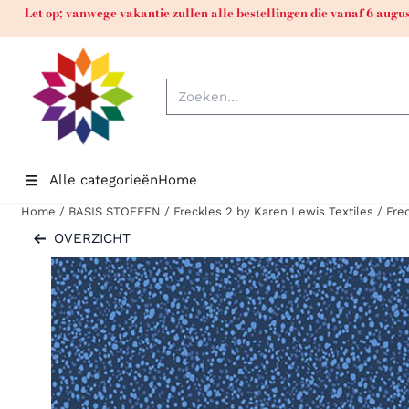
Cookievoorkeuren zijn momenteel gesloten.
Let op; vanwege vakantie zullen alle bestellingen die vanaf 6 aug
Zoeken
Alle categorieën
Home
Home
/
BASIS STOFFEN
/
Freckles 2 by Karen Lewis Textiles
/
Fre
OVERZICHT