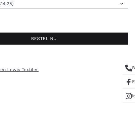
BESTEL NU
B
en Lewis Textiles
F
I