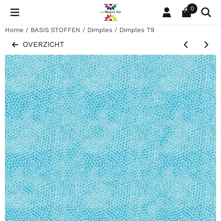
Cookievoorkeuren zijn momenteel gesloten.
0
Home
/
BASIS STOFFEN
/
Dimples
/
Dimples T9
OVERZICHT