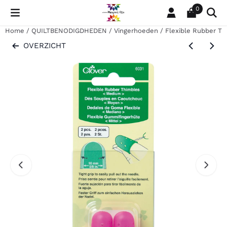
Cookievoorkeuren zijn momenteel gesloten.
0
Home
/
QUILTBENODIGDHEDEN
/
Vingerhoeden
/
Flexible Rubber T
OVERZICHT