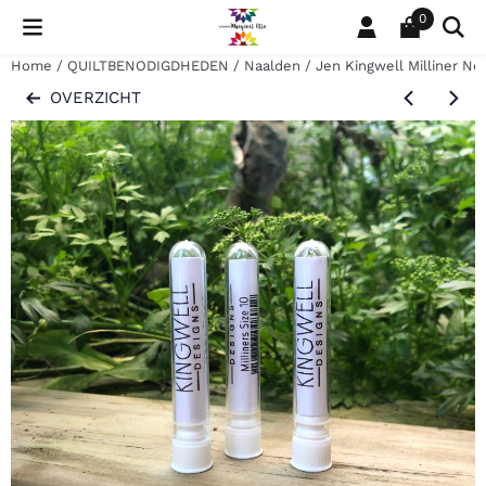
Cookievoorkeuren zijn momenteel gesloten.
0
Home
/
QUILTBENODIGDHEDEN
/
Naalden
/
Jen Kingwell Milliner Ne
OVERZICHT