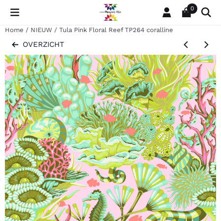
Cookievoorkeuren zijn momenteel gesloten.
0
Home
/
NIEUW
/
Tula Pink Floral Reef TP264 coralline
OVERZICHT