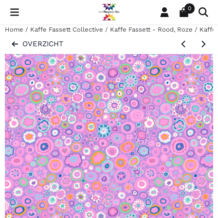
Cookievoorkeuren zijn momenteel gesloten.
0
Home
/
Kaffe Fassett Collective
/
Kaffe Fassett - Rood, Roze
/
Kaffe
OVERZICHT