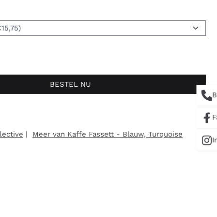
BESTEL NU
B
F
lective
|
Meer van Kaffe Fassett - Blauw, Turquoise
I