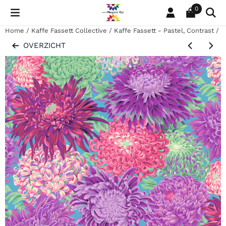
Cookievoorkeuren zijn momenteel gesloten.
0
Home
/
Kaffe Fassett Collective
/
Kaffe Fassett - Pastel, Contrast
/
P
OVERZICHT