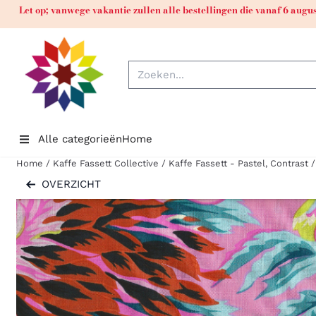
Cookievoorkeuren zijn momenteel gesloten.
Let op; vanwege vakantie zullen alle bestellingen die vanaf 6 aug
Zoeken
Alle categorieën
Home
Home
/
Kaffe Fassett Collective
/
Kaffe Fassett - Pastel, Contrast
/
OVERZICHT