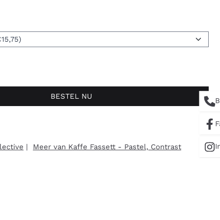
BESTEL NU
B
F
lective
|
Meer van Kaffe Fassett - Pastel, Contrast
I