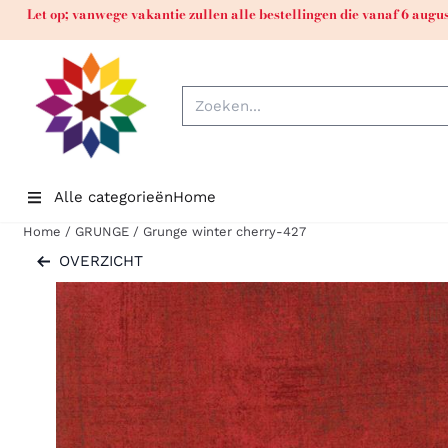
Cookievoorkeuren zijn momenteel gesloten.
Let op; vanwege vakantie zullen alle bestellingen die vanaf 6 aug
Zoeken
Alle categorieën
Home
Home
/
GRUNGE
/
Grunge winter cherry-427
OVERZICHT