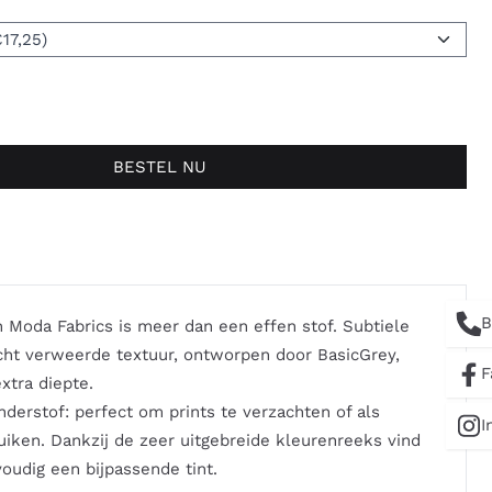
BESTEL NU
B
 Moda Fabrics is meer dan een effen stof. Subtiele
cht verweerde textuur, ontworpen door BasicGrey,
F
xtra diepte.
nderstof: perfect om prints te verzachten of als
I
uiken. Dankzij de zeer uitgebreide kleurenreeks vind
voudig een bijpassende tint.