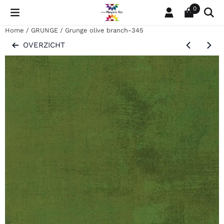
Cookievoorkeuren zijn momenteel gesloten.
0
Home
/
GRUNGE
/
Grunge olive branch-345
OVERZICHT