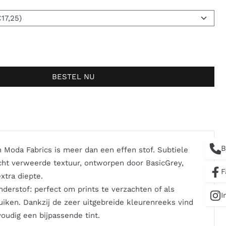
BESTEL NU
B
 Moda Fabrics is meer dan een effen stof. Subtiele
cht verweerde textuur, ontworpen door BasicGrey,
F
xtra diepte.
nderstof: perfect om prints te verzachten of als
I
uiken. Dankzij de zeer uitgebreide kleurenreeks vind
voudig een bijpassende tint.