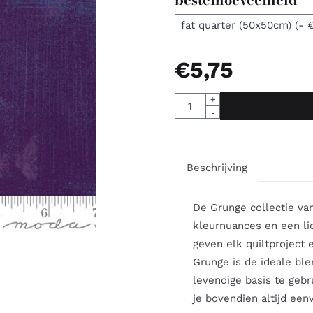
€
5,75
Aantal
+
-
Beschrijving
De Grunge collectie van
kleurnuances en een li
geven elk quiltproject e
Grunge is de ideale ble
levendige basis te gebr
je bovendien altijd een