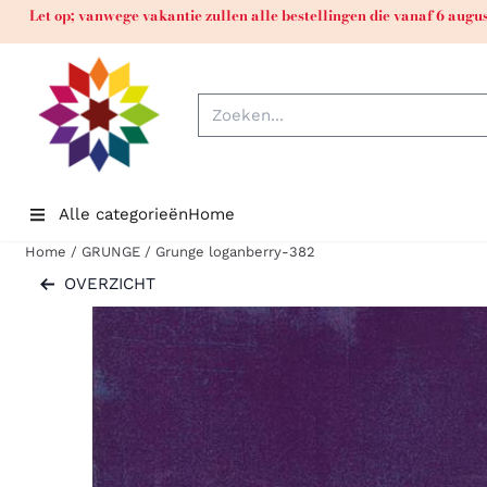
Cookievoorkeuren zijn momenteel gesloten.
Let op; vanwege vakantie zullen alle bestellingen die vanaf 6 aug
Zoeken
Alle categorieën
Home
Home
/
GRUNGE
/
Grunge loganberry-382
OVERZICHT