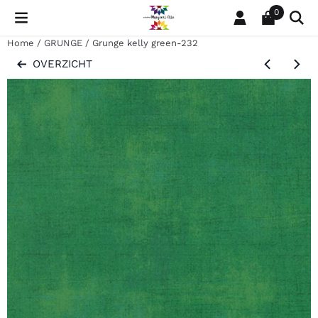
Cookievoorkeuren zijn momenteel gesloten.
0
Home
/
GRUNGE
/
Grunge kelly green-232
OVERZICHT