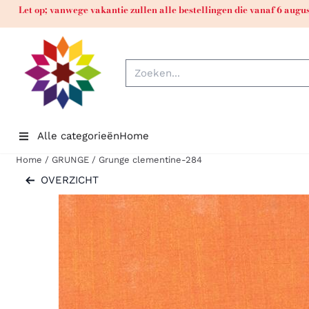
Cookievoorkeuren zijn momenteel gesloten.
Let op; vanwege vakantie zullen alle bestellingen die vanaf 6 aug
Zoeken
Alle categorieën
Home
Home
/
GRUNGE
/
Grunge clementine-284
OVERZICHT