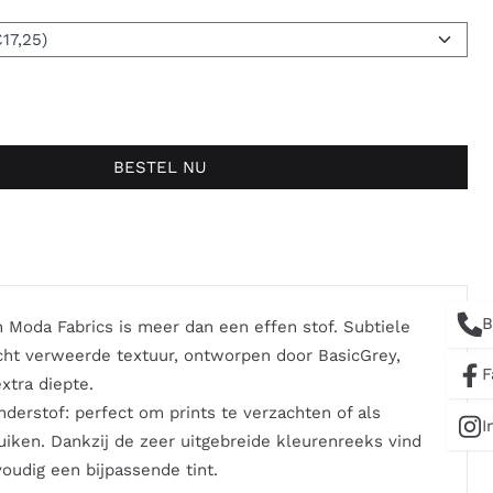
BESTEL NU
B
 Moda Fabrics is meer dan een effen stof. Subtiele
cht verweerde textuur, ontworpen door BasicGrey,
F
xtra diepte.
nderstof: perfect om prints te verzachten of als
I
uiken. Dankzij de zeer uitgebreide kleurenreeks vind
voudig een bijpassende tint.