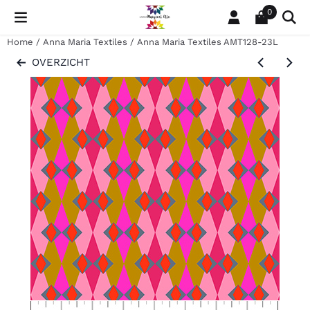
Cookievoorkeuren zijn momenteel gesloten.
0
Home
/
Anna Maria Textiles
/
Anna Maria Textiles AMT128-23L
OVERZICHT