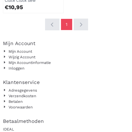
Merk:
Cluck Cluck Sew
Prijs: 10,95
€10,95
1
Mijn Account
Mijn Account
Wijzig Account
Mijn Accountinformatie
Inloggen
Klantenservice
Adresgegevens
Verzendkosten
Betalen
Voorwaarden
Betaalmethoden
IDEAL