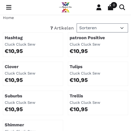
Cookievoorkeuren zijn momenteel gesloten.
0
Home
Sorteermethode
7
Artikelen
Hashtag
patroon Positive
Merk:
Merk:
Cluck Cluck Sew
Cluck Cluck Sew
Prijs: 10,95
Prijs: 10,95
€10,95
€10,95
Clover
Tulips
Merk:
Merk:
Cluck Cluck Sew
Cluck Cluck Sew
Prijs: 10,95
Prijs: 10,95
€10,95
€10,95
Suburbs
Trellis
Merk:
Merk:
Cluck Cluck Sew
Cluck Cluck Sew
Prijs: 10,95
Prijs: 10,95
€10,95
€10,95
Shimmer